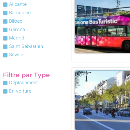
Alicante
Barcelone
Bilbao
Gérone
Madrid
Saint Sébastien
Séville
Filtre par Type
Déplacement
En voiture