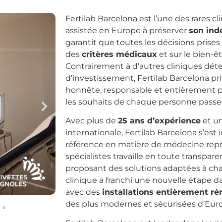
Fertilab Barcelona est l’une des rares c
assistée en Europe à préserver
son in
garantit que toutes les décisions prise
des
critères médicaux
et sur le bien-êt
Contrairement à d’autres cliniques dé
d’investissement, Fertilab Barcelona pr
honnête, responsable et entièrement pe
les souhaits de chaque personne passe
Avec plus de
25 ans d’expérience
et u
internationale, Fertilab Barcelona s’e
référence en matière de médecine repr
spécialistes travaille en toute transpar
proposant des solutions adaptées à chaq
clinique a franchi une nouvelle étape d
avec des
installations entièrement r
des plus modernes et sécurisées d’Eur