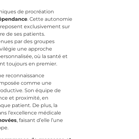
liniques de procréation
dépendance
. Cette autonomie
s reposent exclusivement sur
re de ses patients.
tenues par des groupes
ivilégie une approche
rsonnalisée, où la santé et
nt toujours en premier.
ne reconnaissance
st imposée comme une
oductive. Son équipe de
ence et proximité, en
ue patient. De plus, la
ans l’excellence médicale
énovées
, faisant d’elle l’une
ope.