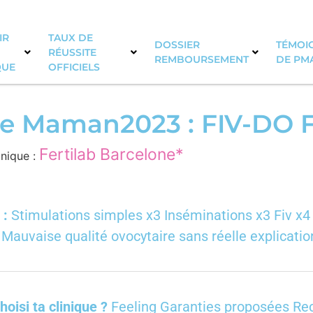
IR
TAUX DE
DOSSIER
TÉMOIG
RÉUSSITE
REMBOURSEMENT
DE PM
QUE
OFFICIELS
 Maman2023 : FIV-DO F
Fertilab Barcelone*
inique :
 :
Stimulations simples x3 Inséminations x3 Fiv x
 Mauvaise qualité ovocytaire sans réelle explicatio
hoisi ta clinique ?
Feeling Garanties proposées R