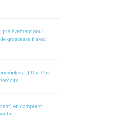
o, prélèvement pour
de grossesse il s’est
 embûches...).
Oui. Pas
 mémoire.
ment) en comptant
ments